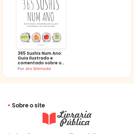
365 Sushis Num Ano:
Guia ilustrado e
comentado sobre os
sushis encontrados
Por
Jiro Shimoda
no dia–a–dia do
Japão.
Sobre o site