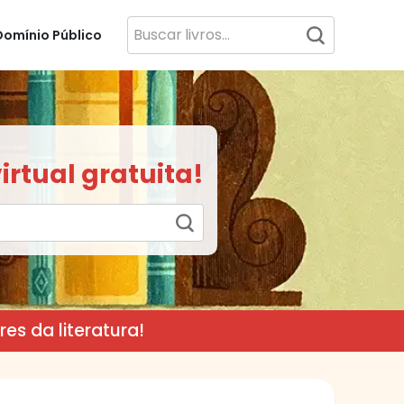
Domínio Público
irtual gratuita!
es da literatura!