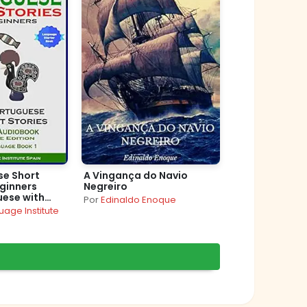
se Short
A Vingança do Navio
eginners
Negreiro
uese with
Por
Edinaldo Enoque
Audio:
age Institute
dition
uage Book 1