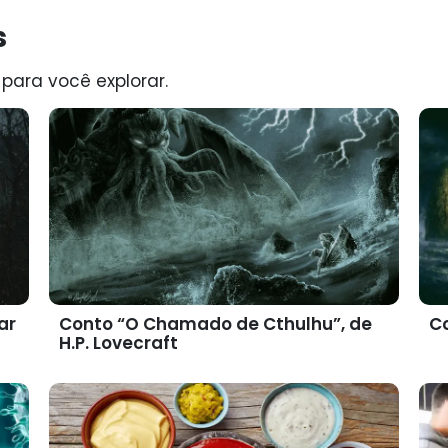
s
 para você explorar.
ar
Conto “O Chamado de Cthulhu”, de
Co
H.P. Lovecraft