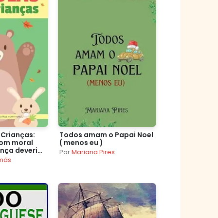
 Crianças:
Todos amam o Papai Noel
com moral
( menos eu )
ança deveria
Por
Mariana Pires
vro de
más
tis em