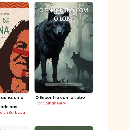
raúna: uma
O Encontro com o Lobo
Por
Caihan Nery
dade nas
ndígenas
elyn Barbosa
neas