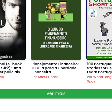
mal (e–book –
Planejamento Financeiro:
100 Portugue
ds #2): Uma
O Guia para a Liberdade
Stories for B
ler policiais
Financeira
Learn Portug
e de
Stories with 
eiz
Por
Arthur Dorea
Por
World Langu
uita
Portuguese E
Spain
Foreign Lang
Ver mais