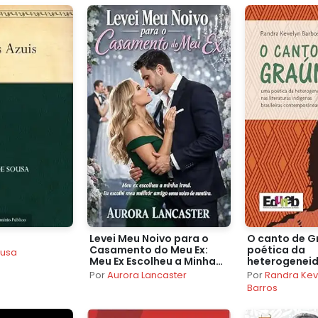
Levei Meu Noivo para o
O canto de G
Casamento do Meu Ex:
poética da
ousa
Meu Ex Escolheu a Minha
heterogenei
Irmã. Eu Escolhi meu
literaturas i
Por
Aurora Lancaster
Por
Randra Kev
Melhor Amigo como Noivo
brasileiras
Barros
de Mentira.
contemporâ