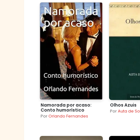
Namorada por acaso:
Olhos Azuis
Conto humorístico
Por
Auta de S
Por
Orlando Fernandes