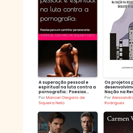
A superação pessoal e
Os projetos 
espiritual na luta contra a
desenvolvim
pornografia:: Poesias
Nação na Rev
para um caminhar
Política dur
Por
Manoel Olegario de
Por
Alessandr
perseverante.
governo Var
Siqueira Neto
Rodrigues