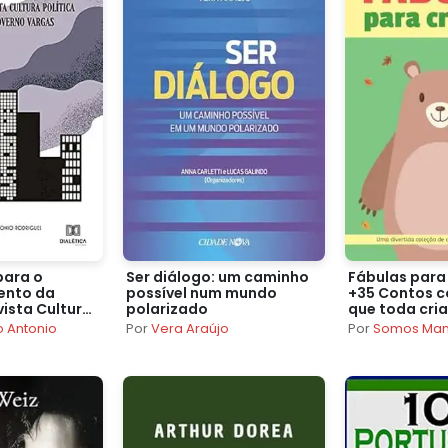
para o
Ser diálogo: um caminho
Fábulas para
ento da
possível num mundo
+35 Contos 
ista Cultura
polarizado
que toda cri
ante o
conhecer – Li
o Antonio
Por
Vera Araújo
Por
Somos Ma
gas
contos infan
português