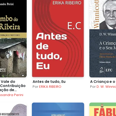
 Vale do
Antes de tudo, Eu
A Criança e 
 Contribuição
Por
ERIKA RIBEIRO
Por
D. W. Winni
ação de
ssandra Perini