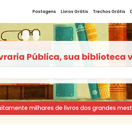
Postagens
Livros Grátis
Trechos Grátis
raria Pública, sua biblioteca v
tuitamente milhares de livros dos grandes mestr