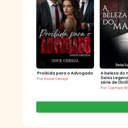
Proibida para o Advogado
A beleza do 
Swiss Legen
Por
Doce Cereja
série de thril
com um toqu
Por
Carmen W
romance e m
aventura.