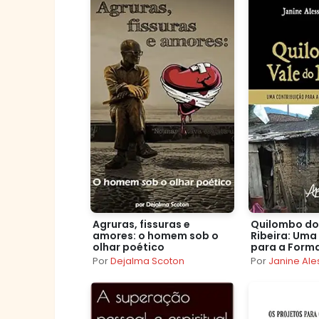
Agruras, fissuras e
Quilombo do
amores: o homem sob o
Ribeira: Uma
olhar poético
para a Form
Professores
Por
Dejalma Scoton
Por
Janine Ale