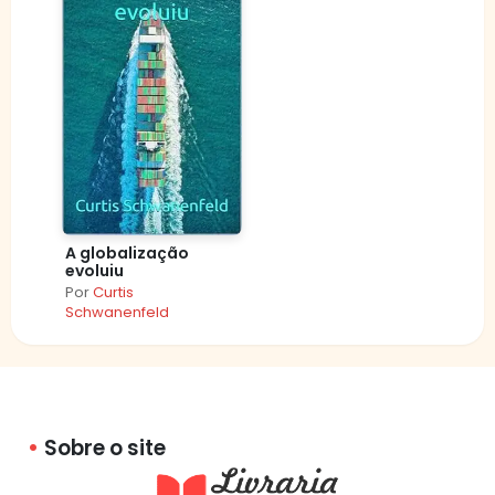
A globalização
evoluiu
Por
Curtis
Schwanenfeld
Sobre o site