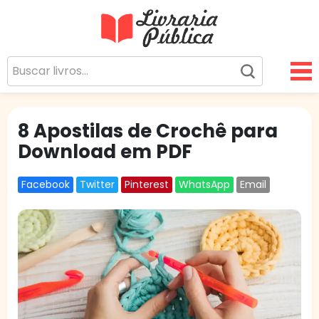
Livraria Pública
Sua Biblioteca Virtual Gratuita
8 Apostilas de Crochê para
Download em PDF
Facebook
Twitter
Pinterest
WhatsApp
Email