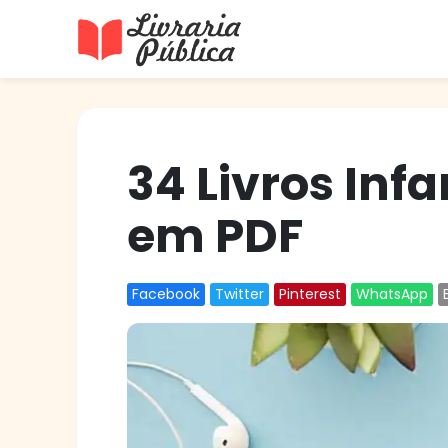
Livraria Pública
Sua Biblioteca Virtual Gratuita
34 Livros In
em PDF
Facebook
Twitter
Pinterest
WhatsApp