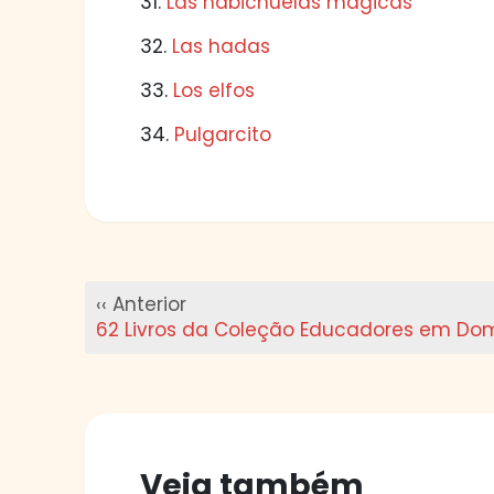
31.
Las habichuelas mágicas
32.
Las hadas
33.
Los elfos
34.
Pulgarcito
‹‹ Anterior
62 Livros da Coleção Educadores em Domí
Veja também