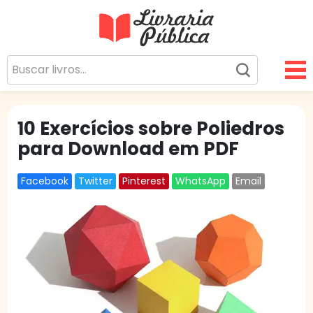
Livraria Pública
Sua Biblioteca Virtual Gratuita
10 Exercícios sobre Poliedros
para Download em PDF
Facebook
Twitter
Pinterest
WhatsApp
Email