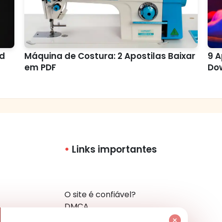
ad
Máquina de Costura: 2 Apostilas Baixar
9 A
em PDF
Do
Links importantes
O site é confiável?
DMCA
Política de Privacidade
×