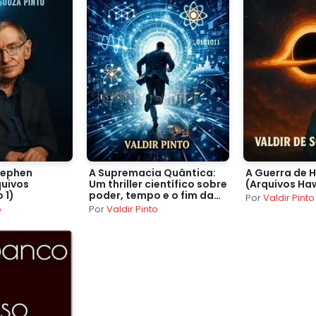
tephen
A Supremacia Quântica:
A Guerra de 
quivos
Um thriller científico sobre
(Arquivos Haw
 1)
poder, tempo e o fim da
Por
Valdir Pinto
criptografia (Arquivos
o
Por
Valdir Pinto
Hawking)