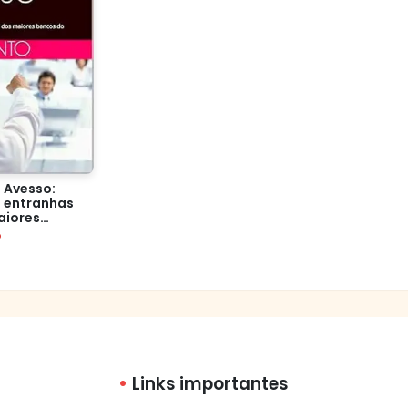
 Avesso:
 entranhas
aiores
mundo
o
Links importantes