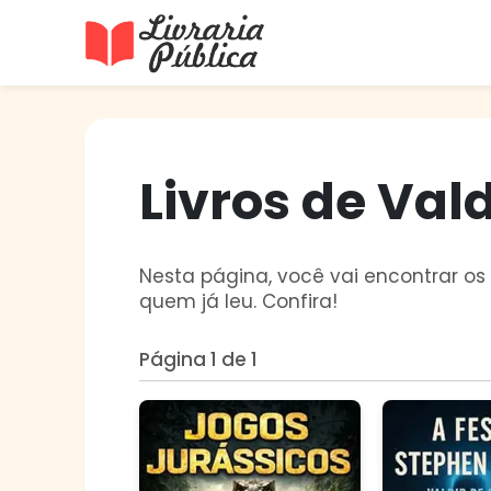
Livraria Pública
Sua Biblioteca Virtual Gratuita
Livros de Vald
Nesta página, você vai encontrar os 
quem já leu. Confira!
Página 1 de 1