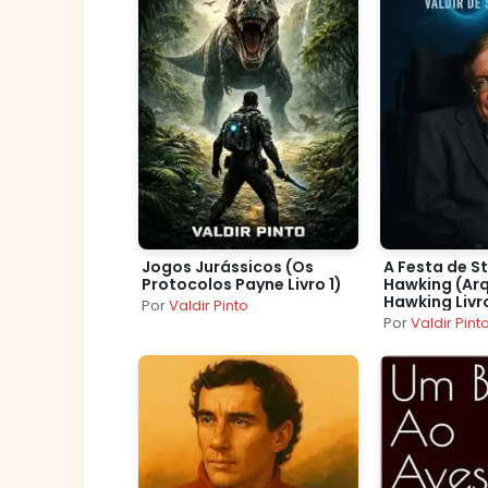
Jogos Jurássicos (Os
A Festa de S
Protocolos Payne Livro 1)
Hawking (Ar
Hawking Livro
Por
Valdir Pinto
Por
Valdir Pint