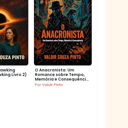
Hawking
O Anacronista: Um
king Livro 2)
Romance sobre Tempo,
Memória e Consequência
(Arquivos Hawking)
Por
Valdir Pinto