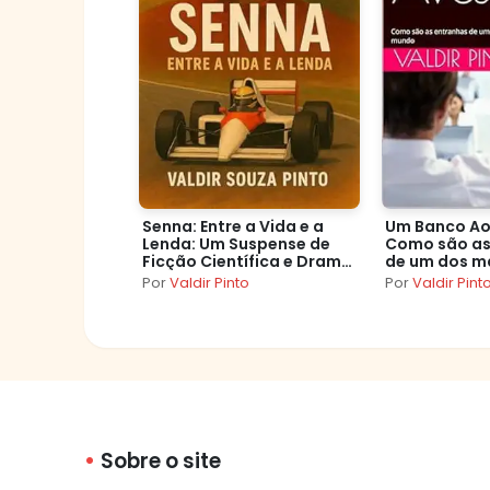
Senna: Entre a Vida e a
Um Banco Ao
Lenda: Um Suspense de
Como são as
Ficção Científica e Drama
de um dos m
Temporal. (Arquivos
bancos do 
Por
Valdir Pinto
Por
Valdir Pint
Hawking)
Sobre o site