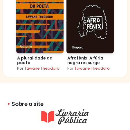
A pluralidade da
Afrofênix: A fúria
poeta
negra ressurge
Por
Tawane Theodoro
Por
Tawane Theodoro
Sobre o site