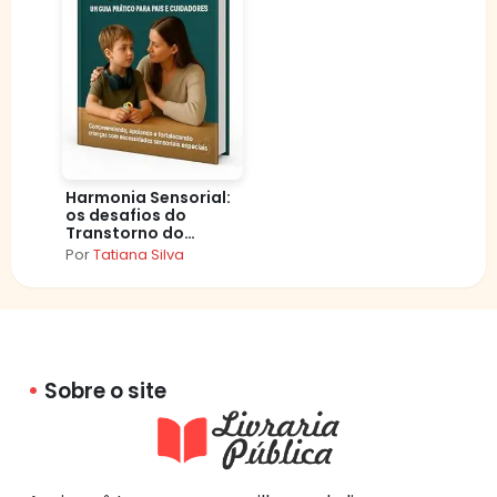
Harmonia Sensorial:
os desafios do
Transtorno do
Processamento
Por
Tatiana Silva
Sensorial
(Desenvolvimento
Infantil)
Sobre o site