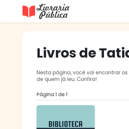
Livraria Pública
Sua Biblioteca Virtual Gratuita
Livros de Tat
Nesta página, você vai encontrar os 
de quem já leu. Confira!
Página 1 de 1