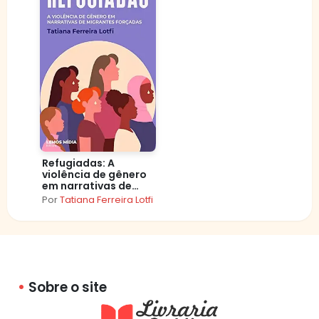
Refugiadas: A
violência de gênero
em narrativas de
migrantes forçadas
Por
Tatiana Ferreira Lotfi
Sobre o site