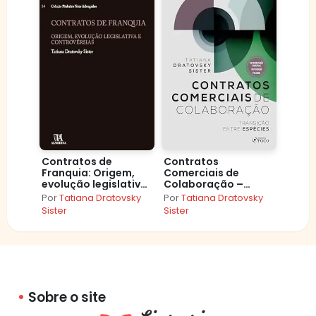
Contratos de
Contratos
Franquia: Origem,
Comerciais de
evolução legislativa
Colaboração –
e controvérsias
Transição Entre
Por
Tatiana Dratovsky
Por
Tatiana Dratovsky
(Pinheiro Neto)
Espécies – 1ª Ed –
Sister
Sister
2025
Sobre o site