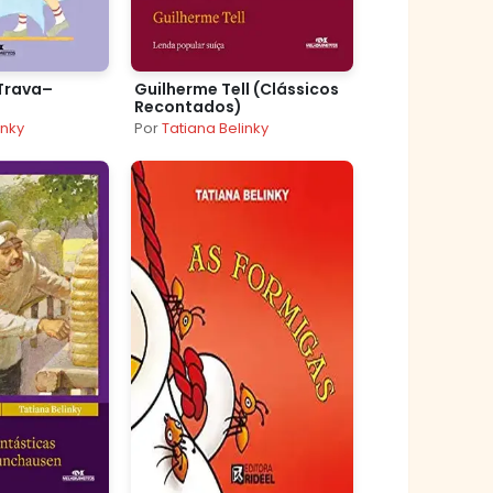
Trava–
Guilherme Tell (Clássicos
Recontados)
inky
Por
Tatiana Belinky