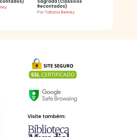
econtados)
Sagrada (Clássicos
Recontados)
inky
Por
Tatiana Belinky
Visite também: