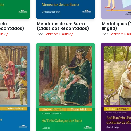
elo
Memórias de um Burro
Medoliques (
Recontados)
(Clássicos Recontados)
língua)
linky
Por
Tatiana Belinky
Por
Tatiana Bel