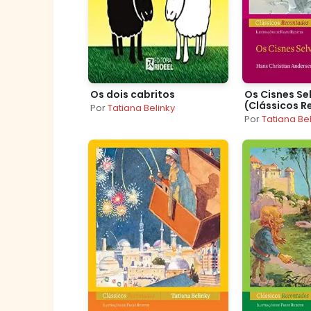
Os dois cabritos
Os Cisnes Se
(Clássicos 
Por
Tatiana Belinky
Por
Tatiana Be