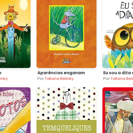
o
Aparências enganam
Eu sou a dita 
linky
Por
Tatiana Belinky
Por
Tatiana Bel