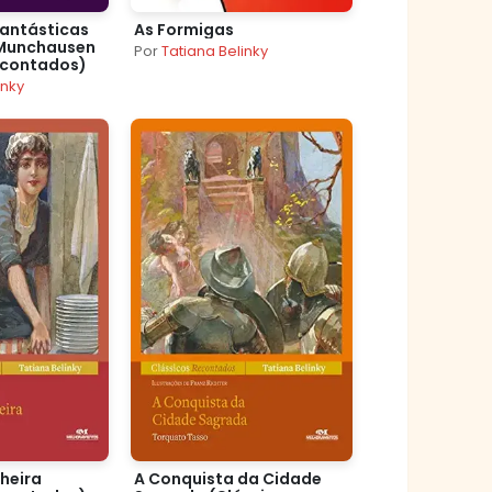
Fantásticas
As Formigas
 Munchausen
Por
Tatiana Belinky
econtados)
inky
heira
A Conquista da Cidade