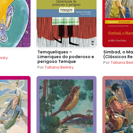
Temqueliques –
Simbad, o Ma
Limeriques do poderoso e
(Clássicos R
linky
perigoso Temque
Por
Tatiana Bel
Por
Tatiana Belinky