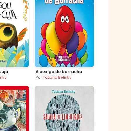
cuja
A bexiga de borracha
inky
Por
Tatiana Belinky