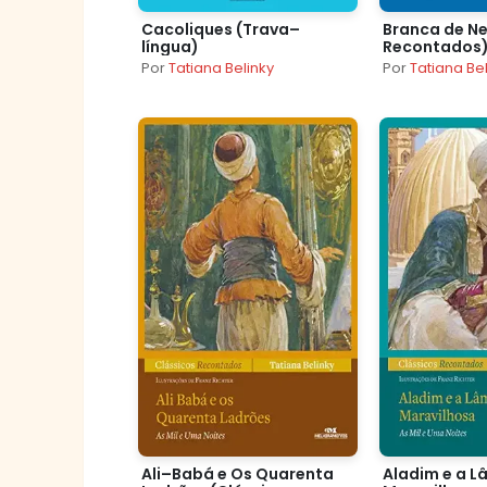
Cacoliques (Trava–
Branca de Ne
língua)
Recontados
Por
Tatiana Belinky
Por
Tatiana Be
Ali–Babá e Os Quarenta
Aladim e a 