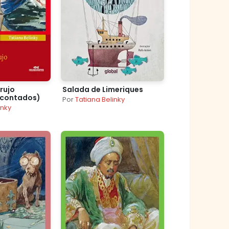
rujo
Salada de Limeriques
econtados)
Por
Tatiana Belinky
inky