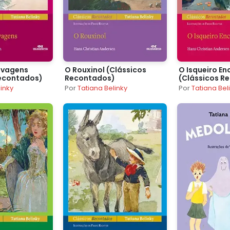
lvagens
O Rouxinol (Clássicos
O Isqueiro E
Recontados)
Recontados)
(Clássicos R
linky
Por
Tatiana Belinky
Por
Tatiana Bel