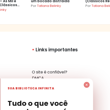
 As Mil e
um bocado distraída
(Clássicos R
Clássicos
Por
Tatiana Belinky
Por
Tatiana Bel
)
linky
Links importantes
O site é confiável?
DMCA
Política de Privacidade
×
SUA BIBLIOTECA INFINITA
Mapa do Site
Contato
har
Tudo o que você