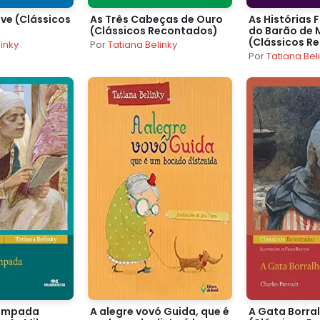
ve (Clássicos
As Três Cabeças de Ouro
As Histórias 
)
(Clássicos Recontados)
do Barão de
(Clássicos R
linky
Por
Tatiana Belinky
Por
Tatiana Bel
Lâmpada
A alegre vovó Guida, que é
A Gata Borral