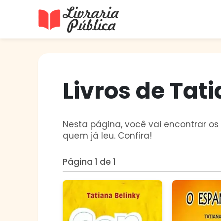
Livraria Pública
Sua Biblioteca Virtual Gratuita
Livros de Tat
Nesta página, você vai encontrar os 
quem já leu. Confira!
Página 1 de 1