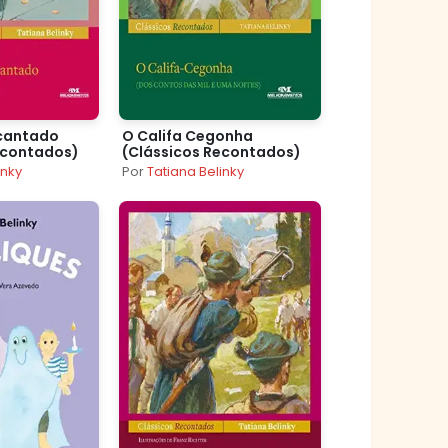
ncantado
O Califa Cegonha
econtados)
(Clássicos Recontados)
inky
Por
Tatiana Belinky