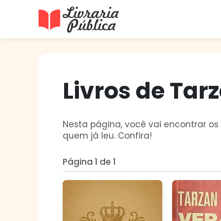
Livraria Pública
Sua Biblioteca Virtual Gratuita
Livros de Tar
Nesta página, você vai encontrar os 
quem já leu. Confira!
Página 1 de 1