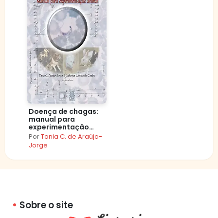
Doença de chagas:
manual para
experimentação
animal
Por
Tania C. de Araújo-
Jorge
Sobre o site