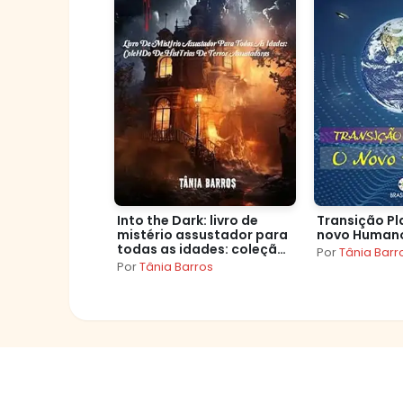
Into the Dark: livro de
Transição Pl
mistério assustador para
novo Human
todas as idades: coleção
Por
Tânia Barr
de histórias de terror
Por
Tânia Barros
assustadoras