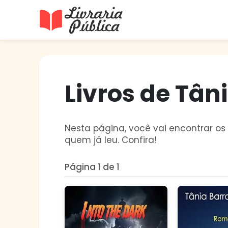
Livraria Pública
Sua Biblioteca Virtual Gratuita
Livros de Tân
Nesta página, você vai encontrar os 
quem já leu. Confira!
Página 1 de 1