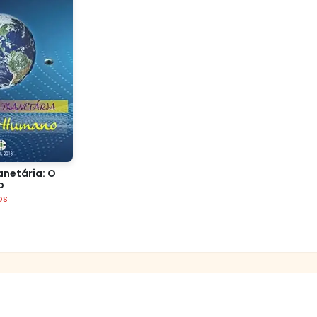
anetária: O
o
os