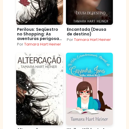
Perilous: Seqüestro
Encantada (Deusa
no Shopping: As
de destino)
aventuras perigosas
Por
Tamara Hart Heiner
de um grupo de
Por
Tamara Hart Heiner
amigas