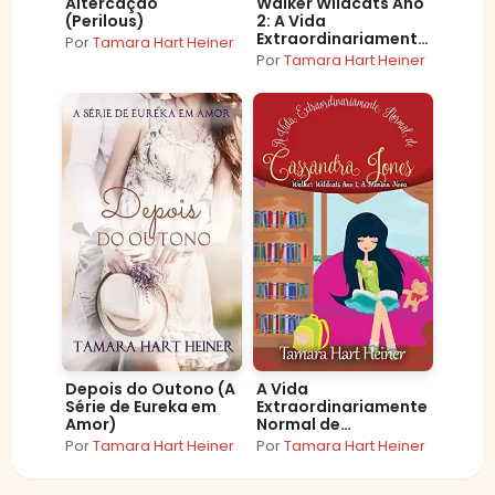
Altercação
Walker Wildcats Ano
(Perilous)
2: A Vida
Extraordinariamente
Por
Tamara Hart Heiner
Normal de
Por
Tamara Hart Heiner
Cassandra Jones
(Saga da Cassandra
Jones)
Depois do Outono (A
A Vida
Série de Eureka em
Extraordinariamente
Amor)
Normal de
Cassandra Jones:
Por
Tamara Hart Heiner
Por
Tamara Hart Heiner
Walker Wildcats Ano
1: A Menina Nova