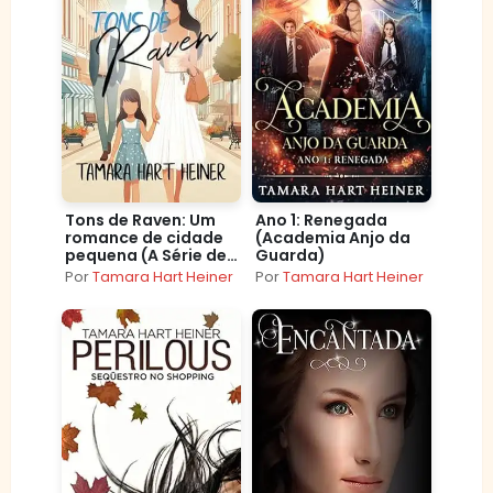
Tons de Raven: Um
Ano 1: Renegada
romance de cidade
(Academia Anjo da
pequena (A Série de
Guarda)
Eureka em Amor)
Por
Tamara Hart Heiner
Por
Tamara Hart Heiner