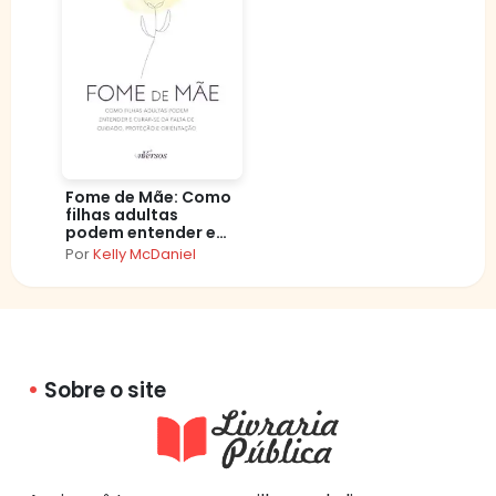
Fome de Mãe: Como
filhas adultas
podem entender e
curar–se da falta de
Por
Kelly McDaniel
cuidado, proteção e
orientação
Sobre o site