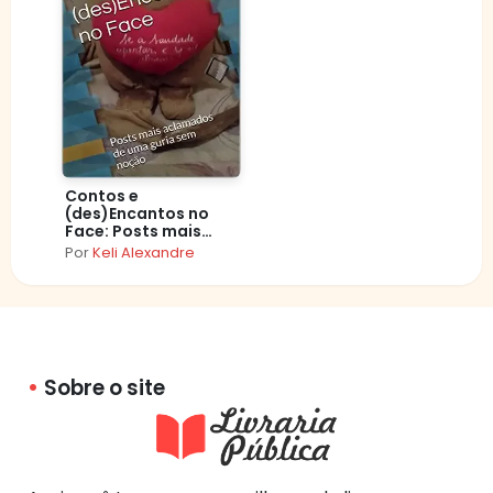
Contos e
(des)Encantos no
Face: Posts mais
aclamados de uma
Por
Keli Alexandre
guria sem noção
Sobre o site