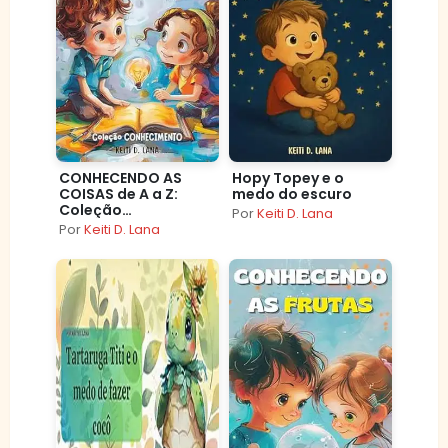
CONHECENDO AS
Hopy Topey e o
COISAS de A a Z:
medo do escuro
Coleção
Por
Keiti D. Lana
CONHECIMENTO
Por
Keiti D. Lana