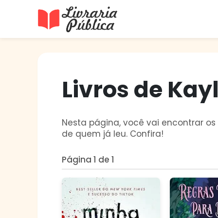
Livraria Pública
Sua Biblioteca Virtual Gratuita
Livros de Ka
Nesta página, você vai encontrar os
de quem já leu. Confira!
Página 1 de 1