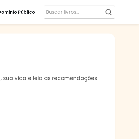
Domínio Público
os, sua vida e leia as recomendações