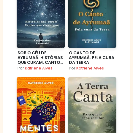
SOB O CÉU DE
O CANTO DE
AYRUMAÃ: HISTÓRIAS
AYRUMAÃ: PELA CURA
QUE CURAM, CANTOS
DA TERRA
QUE ETERNIZAM
Por
Katriene Alves
Por
Katriene Alves