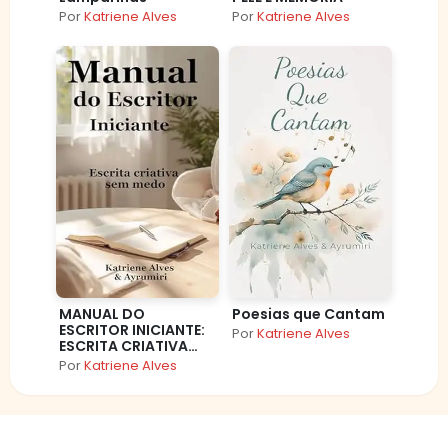
Por
Katriene Alves
Por
Katriene Alves
MANUAL DO
Poesias que Cantam
ESCRITOR INICIANTE:
Por
Katriene Alves
ESCRITA CRIATIVA
SEM MEDO
Por
Katriene Alves