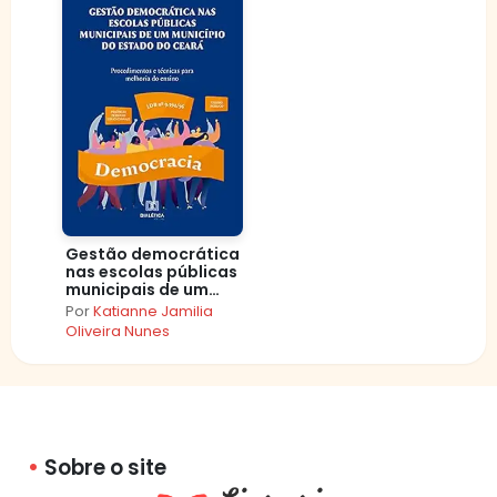
Gestão democrática
nas escolas públicas
municipais de um
município do Estado
Por
Katianne Jamilia
do Ceará:
Oliveira Nunes
procedimentos e
técnicas para
melhoria do ensino
Sobre o site