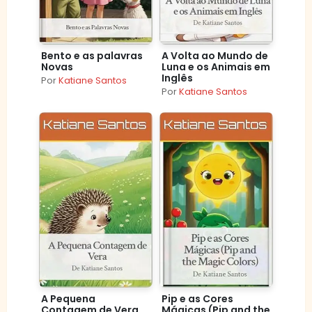
Bento e as palavras
A Volta ao Mundo de
Novas
Luna e os Animais em
Inglês
Por
Katiane Santos
Por
Katiane Santos
A Pequena
Pip e as Cores
Contagem de Vera
Mágicas (Pip and the