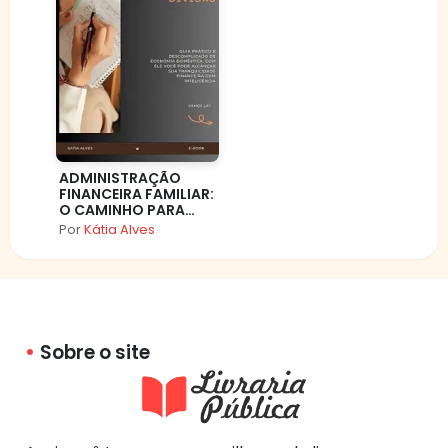
ADMINISTRAÇÃO
FINANCEIRA FAMILIAR:
O CAMINHO PARA
UMA VIDA SEM
Por
Kátia Alves
DÍVIDAS
Sobre o site