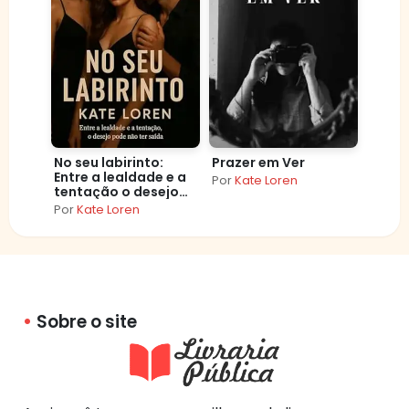
No seu labirinto:
Prazer em Ver
Entre a lealdade e a
Por
Kate Loren
tentação o desejo
pode não ter saída
Por
Kate Loren
Sobre o site