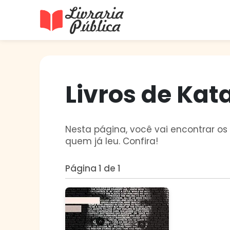
Livraria Pública
Sua Biblioteca Virtual Gratuita
Livros de Kat
Nesta página, você vai encontrar os 
quem já leu. Confira!
Página 1 de 1