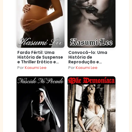
Fardo Fértil: Uma
Convocá–lo: Uma
História de Suspense
História de
e Thriller Erótico e
Reprodução e
Sombrio de Homem
Gravidez
Por
Kasumi Lee
Por
Kasumi Lee
Branco e Mulher
Paranormal Erótica
Asiática
Escura