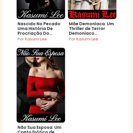
Nascido No Pecado:
Mãe Demoníaca: Um
Uma História De
Thriller de Terror
Procriação Do
Demoníaco
Lobisomem Erótico
Sobrenatural Erótico
Por
Kasumi Lee
Por
Kasumi Lee
Paranormal Escuro
e Sombrio
Não Sua Esposa: Um
Conto Erótico de