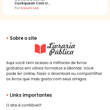
Cuckquean Com Um
Marido Traidor e
Por
Kasumi Lee
Uma Mulher Atraente
Sobre o site
Aqui você tem acesso a milhares de livros
gratuitos em vários formatos e idiomas. Você
pode ler online, fazer o download ou compartilhar
os livros que mais gosta com seus amigos.
Links importantes
O site é confiável?