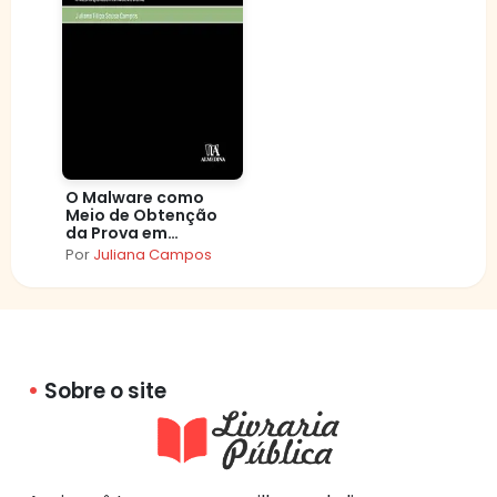
O Malware como
Meio de Obtenção
da Prova em
Processo Penal
Por
Juliana Campos
Sobre o site