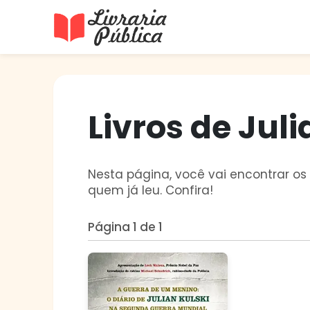
Livraria Pública
Sua Biblioteca Virtual Gratuita
Livros de Juli
Nesta página, você vai encontrar os 
quem já leu. Confira!
Página 1 de 1