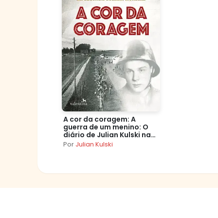
A cor da coragem: A
guerra de um menino: O
diário de Julian Kulski na
Segunda Guerra Mundial
Por
Julian Kulski