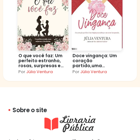
O que você faz: Um
Doce vingança: Um
perfeito estranho,
coração
rosas, surpresas e
partido,uma
descobertas
vingança na cabeça
Por
Júlia Ventura
Por
Júlia Ventura
e um amor
inesperado
Sobre o site