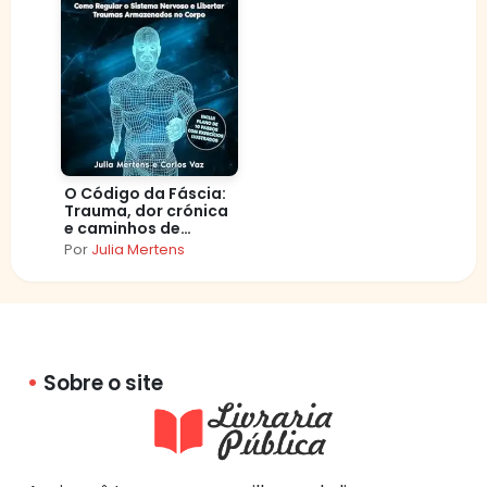
O Código da Fáscia:
Trauma, dor crónica
e caminhos de
autorregulação
Por
Julia Mertens
Sobre o site