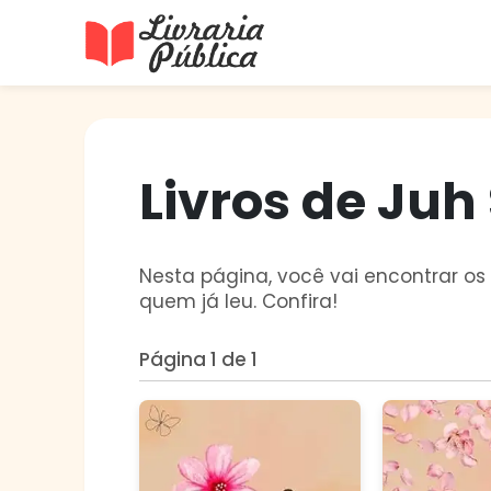
Livraria Pública
Sua Biblioteca Virtual Gratuita
Livros de Juh
Nesta página, você vai encontrar os 
quem já leu. Confira!
Página 1 de 1