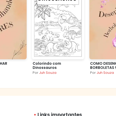
HAR
Colorindo com
COMO DESEN
Dinossauros
BORBOLETAS !
Por
Juh Souza
Por
Juh Souza
Links importantes