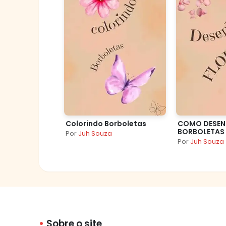
Colorindo Borboletas
COMO DESEN
BORBOLETAS
Por
Juh Souza
Por
Juh Souza
Sobre o site