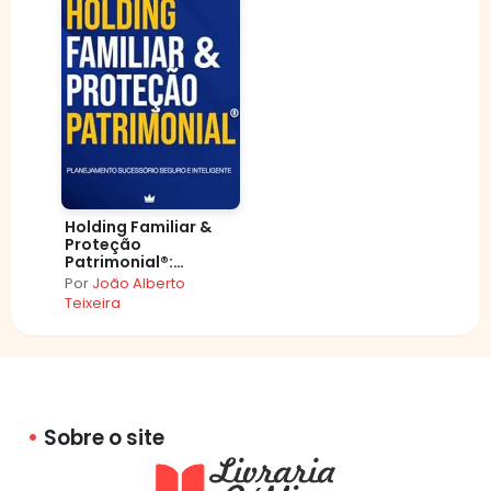
Holding Familiar &
Proteção
Patrimonial®:
Planejamento
Por
João Alberto
sucessório seguro e
Teixeira
inteligente.
Sobre o site