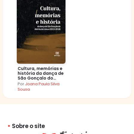
Cultura, memórias e
história da dança de
São Gonçalo do
distrito de Lisieux
Por
Joana Paula Silva
(2012–2018)
Sousa
Sobre o site