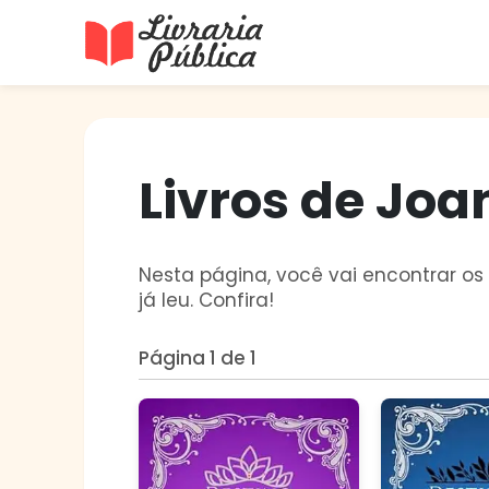
Livraria Pública
Sua Biblioteca Virtual Gratuita
Livros de Joa
Nesta página, você vai encontrar os
já leu. Confira!
Página 1 de 1