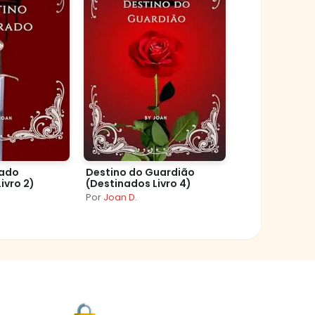
rado
Destino do Guardião
ivro 2)
(Destinados Livro 4)
Por
Joan D.