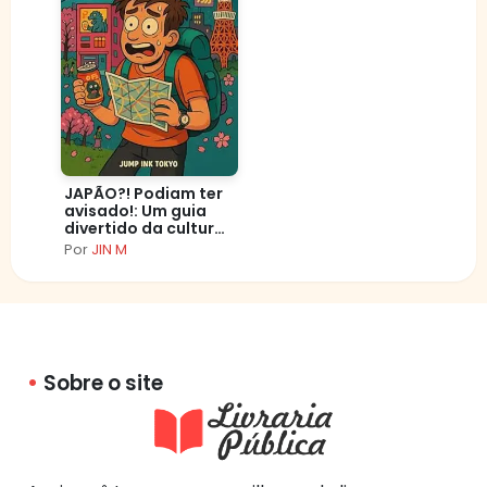
JAPÃO?! Podiam ter
avisado!: Um guia
divertido da cultura
japonesa para quem
Por
JIN M
visita pela primeira
vez
Sobre o site