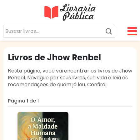
Livraria Pública
Sua Biblioteca Virtual Gratuita
Livros de Jhow Renbel
Nesta página, você vai encontrar os livros de Jhow
Renbel. Navegue por seus livros, sua vida e leia as
recomendações de quem já leu. Confira!
Página 1 de 1