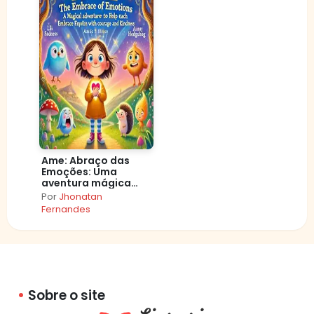
Ame: Abraço das
Emoções: Uma
aventura mágica
para ajudar seu
Por
Jhonatan
coração a abraçar
Fernandes
cada emoção com
coragem e carinho!
Sobre o site