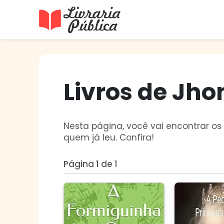
Livraria Pública
Sua Biblioteca Virtual Gratuita
Livros de Jho
Nesta página, você vai encontrar os 
quem já leu. Confira!
Página 1 de 1