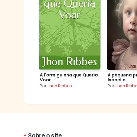
A Formiguinha que Queria
A pequena p
Voar
Isabella
Por
Jhon Ribbes
Por
Jhon Ribb
Sobre o site