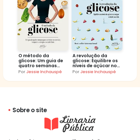
O método da
A revolução da
glicose: Um guia de
glicose: Equilibre os
quatro semanas
níveis de açúcar no
para controlar os
sangue e mude sua
Por
Jessie Inchauspé
Por
Jessie Inchauspé
excessos, recuperar
vida
a energia e se sentir
bem
Sobre o site