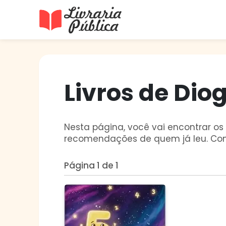
Livraria Pública
Sua Biblioteca Virtual Gratuita
Livros de Dio
Nesta página, você vai encontrar os l
recomendações de quem já leu. Con
Página 1 de 1