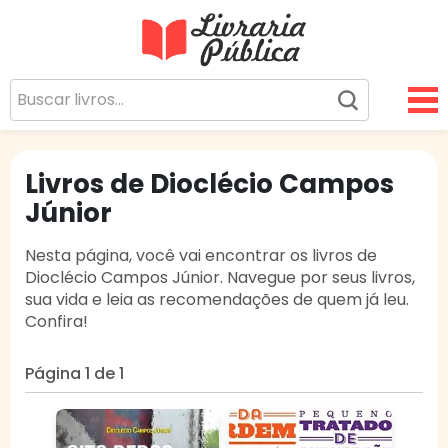
Livraria Pública
Sua Biblioteca Virtual Gratuita
Livros de Dioclécio Campos
Júnior
Nesta página, você vai encontrar os livros de
Dioclécio Campos Júnior. Navegue por seus livros,
sua vida e leia as recomendações de quem já leu.
Confira!
Página 1 de 1