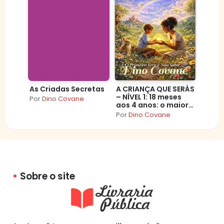
As Criadas Secretas
A CRIANÇA QUE SERÁS
– NÍVEL 1: 18 meses
Por
Dino Covane
aos 4 anos: o maior
salto do
Por
Dino Covane
desenvolvimento — e
os erros mais caros
(A CRIANÇA QUE
SERÁS — O Primeiro
Erro É Não Saber)
Sobre o site