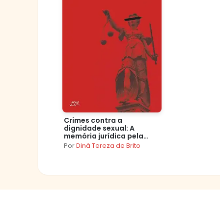
Crimes contra a
dignidade sexual: A
memória jurídica pela
ótica da estilística léxica
Por
Diná Tereza de Brito