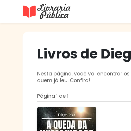
Livraria Pública
Sua Biblioteca Virtual Gratuita
Livros de Dieg
Nesta página, você vai encontrar os 
quem já leu. Confira!
Página 1 de 1