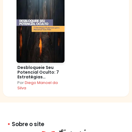
Desbloqueie Seu
Potencial Oculto: 7
Estratégias
Poderosas para
Por
Diego Manoel da
Alavancar Sua Vida
Silva
Sobre o site