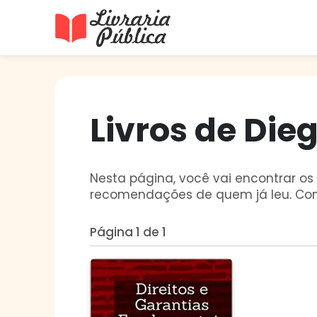
Livraria Pública
Sua Biblioteca Virtual Gratuita
Livros de Die
Nesta página, você vai encontrar os l
recomendações de quem já leu. Con
Página 1 de 1