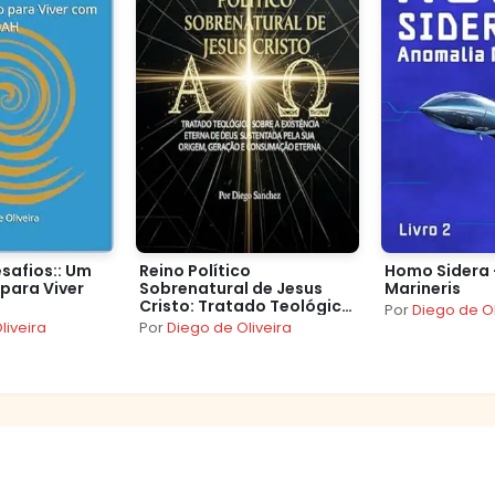
safios:: Um
Reino Político
Homo Sidera 
 para Viver
Sobrenatural de Jesus
Marineris
Cristo: Tratado Teológico
Por
Diego de Ol
sobre a Existência Eterna
liveira
Por
Diego de Oliveira
de Deus